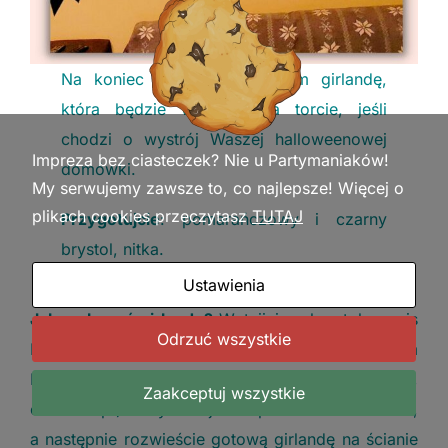
Na koniec prezentujemy Wam girlandę,
która będzie wisienką na torcie, jeśli
chodzi o wystrój Waszej halloweenowej
Impreza bez ciasteczek? Nie u Partymaniaków!
domówki.
My serwujemy zawsze to, co najlepsze! Więcej o
plikach cookies przeczytasz
TUTAJ
Przygotujcie
: pomarańczowy i czarny
brystol, nitka.
Ustawienia
Jak wykonać girlandę?
Wytnijcie z brystolu napis
Odrzuć wszystkie
HALLOWEEN i symbole związane ze Świętem
Duchów (pająki, nietoperze, duchy, czarownice,
Zaakceptuj wszystkie
czaszki itp.). Przymocujcie napis i obrazki do nitki,
a następnie rozwieście gotową girlandę na ścianie