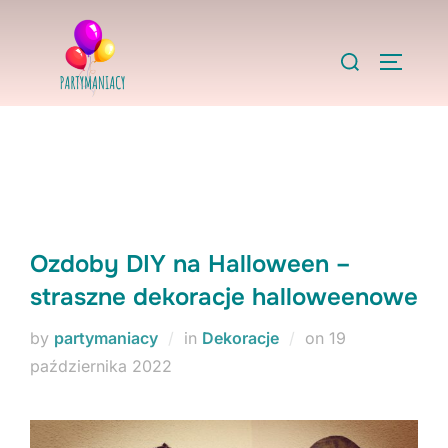
Skip
to
Search
TOGGLE
content
for:
Ozdoby DIY na Halloween –
straszne dekoracje halloweenowe
Posted
by
partymaniacy
in
Dekoracje
on
19
on
października 2022