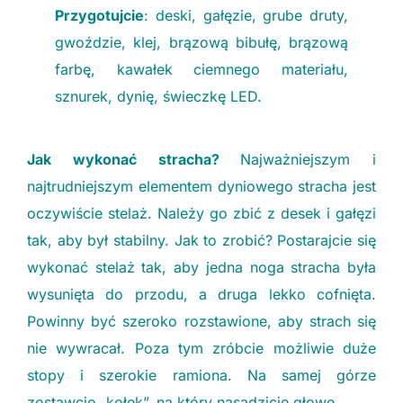
Przygotujcie
: deski, gałęzie, grube druty,
gwoździe, klej, brązową bibułę, brązową
farbę, kawałek ciemnego materiału,
sznurek, dynię, świeczkę LED.
Jak wykonać stracha?
Najważniejszym i
najtrudniejszym elementem dyniowego stracha jest
oczywiście stelaż. Należy go zbić z desek i gałęzi
tak, aby był stabilny. Jak to zrobić? Postarajcie się
wykonać stelaż tak, aby jedna noga stracha była
wysunięta do przodu, a druga lekko cofnięta.
Powinny być szeroko rozstawione, aby strach się
nie wywracał. Poza tym zróbcie możliwie duże
stopy i szerokie ramiona. Na samej górze
zostawcie „kołek”, na który nasadzicie głowę.