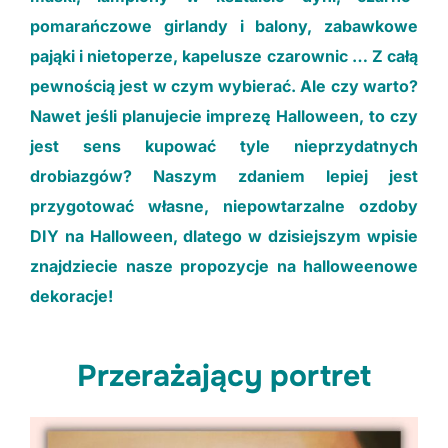
pomarańczowe girlandy i balony, zabawkowe
Doświadczenia
pająki i nietoperze, kapelusze czarownic … Z całą
Aby nasza strona
działała jak
pewnością jest w czym wybierać. Ale czy warto?
najlepiej podczas
Nawet jeśli planujecie imprezę Halloween, to czy
Twojej wizyty.
Jeśli odrzucisz te
jest sens kupować tyle nieprzydatnych
pliki cookie,
drobiazgów? Naszym zdaniem lepiej jest
niektóre funkcje
znikną z witryny.
przygotować własne, niepowtarzalne ozdoby
DIY na Halloween, dlatego w dzisiejszym wpisie
Marketing
znajdziecie nasze propozycje na halloweenowe
Dzieląc się swoimi
dekoracje!
zainteresowaniami i
zachowaniem
podczas
Przerażający portret
odwiedzania naszej
witryny, zwiększasz
szansę na
otrzymanie
spersonalizowanych