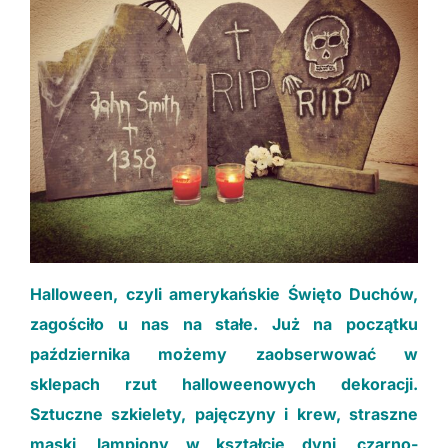
Niezbędne
Te ciasteczka
nie są
opcjonalne. Są
konieczne do
funkcjonowania
strony.
Halloween, czyli amerykańskie Święto Duchów,
Statystyki
Potrzebujemy
zagościło u nas na stałe. Już na początku
tych
października możemy zaobserwować w
ciasteczek, aby
stale polepszać
sklepach rzut halloweenowych dekoracji.
funkcjonalności
Sztuczne szkielety, pajęczyny i krew, straszne
naszej strony.
maski, lampiony w kształcie dyni, czarno-