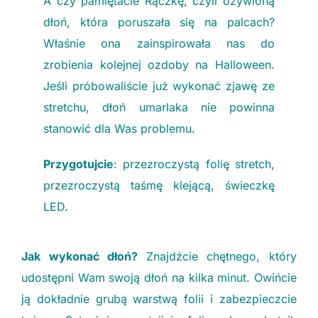
A czy pamiętacie Rączkę, czyli ożywioną
dłoń, która poruszała się na palcach?
Właśnie ona zainspirowała nas do
zrobienia kolejnej ozdoby na Halloween.
Jeśli próbowaliście już wykonać zjawę ze
stretchu, dłoń umarlaka nie powinna
stanowić dla Was problemu.
Przygotujcie
: przezroczystą folię stretch,
przezroczystą taśmę klejącą, świeczkę
LED.
Jak wykonać dłoń?
Znajdźcie chętnego, który
udostępni Wam swoją dłoń na kilka minut. Owińcie
ją dokładnie grubą warstwą folii i zabezpieczcie