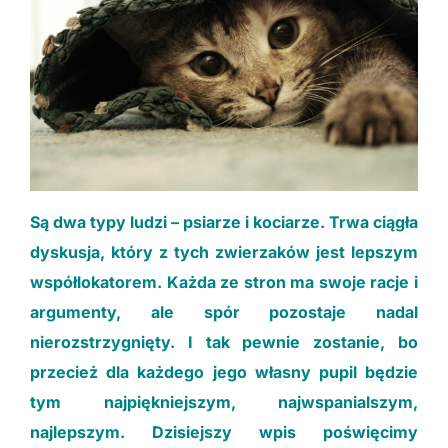
Niezbędne
Te ciasteczka
nie są
opcjonalne. Są
konieczne do
funkcjonowania
Są dwa typy ludzi – psiarze i kociarze. Trwa ciągła
strony.
dyskusja, który z tych zwierzaków jest lepszym
współlokatorem. Każda ze stron ma swoje racje i
Statystyki
argumenty, ale spór pozostaje nadal
Potrzebujemy
tych
nierozstrzygnięty. I tak pewnie zostanie, bo
ciasteczek, aby
przecież dla każdego jego własny pupil będzie
stale polepszać
funkcjonalności
tym najpiękniejszym, najwspanialszym,
naszej strony.
najlepszym. Dzisiejszy wpis poświęcimy