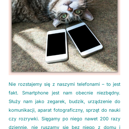
Nie rozstajemy się z naszymi telefonami – to jest
fakt. Smartphone jest nam obecnie niezbędny.
Służy nam jako zegarek, budzik, urządzenie do
komunikacji, aparat fotograficzny, sprzęt do nauki
czy rozrywki. Sięgamy po niego nawet 200 razy
dziennie, nie ruszamy się bez niego z domu i