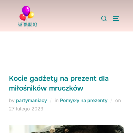
Skip
to
Search
TOGGLE
content
for:
Kocie gadżety na prezent dla
miłośników mruczków
Post
by
partymaniacy
in
Pomysły na prezenty
on
on
27 lutego 2023