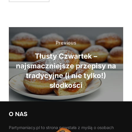
Nawigacja
Previous
Previous
wpisu
Tłusty Czwartek –
najsmaczniejsze przepisy na
tradycyjne (i nie tylko!)
słodkości
O NAS
Partymaniacy.pl to strona powstała z myślą o osobach