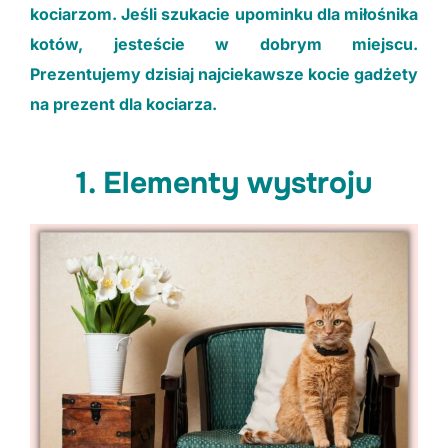
kociarzom. Jeśli szukacie upominku dla miłośnika
Doświadczenia
kotów, jesteście w dobrym miejscu.
Aby nasza strona
Prezentujemy dzisiaj najciekawsze kocie gadżety
działała jak
najlepiej podczas
na prezent dla kociarza.
Twojej wizyty.
Jeśli odrzucisz te
pliki cookie,
1. Elementy wystroju
niektóre funkcje
znikną z witryny.
Marketing
Dzieląc się swoimi
zainteresowaniami i
zachowaniem
podczas
odwiedzania naszej
witryny, zwiększasz
szansę na
otrzymanie
spersonalizowanych