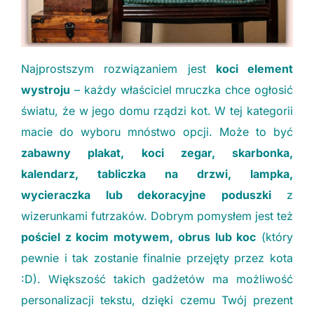
treści i ofert.
Najprostszym rozwiązaniem jest
koci element
wystroju
– każdy właściciel mruczka chce ogłosić
światu, że w jego domu rządzi kot. W tej kategorii
macie do wyboru mnóstwo opcji. Może to być
zabawny plakat, koci zegar, skarbonka,
kalendarz, tabliczka na drzwi, lampka,
wycieraczka lub dekoracyjne poduszki
z
wizerunkami futrzaków. Dobrym pomysłem jest też
pościel z kocim motywem, obrus lub koc
(który
pewnie i tak zostanie finalnie przejęty przez kota
:D). Większość takich gadżetów ma możliwość
personalizacji tekstu, dzięki czemu Twój prezent