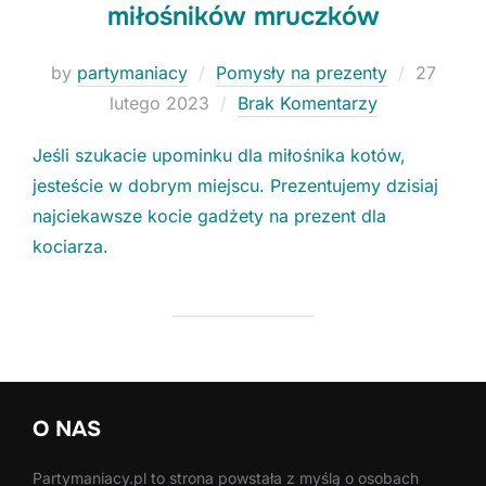
miłośników mruczków
Posted
by
partymaniacy
Pomysły na prezenty
27
on
lutego 2023
Brak Komentarzy
Niezbędne
Te ciasteczka
Jeśli szukacie upominku dla miłośnika kotów,
nie są
opcjonalne. Są
jesteście w dobrym miejscu. Prezentujemy dzisiaj
konieczne do
najciekawsze kocie gadżety na prezent dla
funkcjonowania
kociarza.
strony.
Statystyki
Potrzebujemy
tych
ciasteczek, aby
stale polepszać
O NAS
funkcjonalności
naszej strony.
Partymaniacy.pl to strona powstała z myślą o osobach