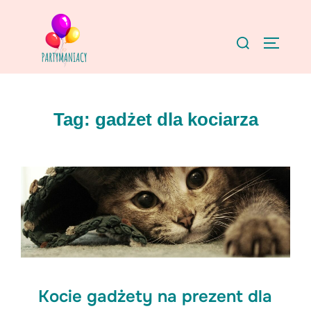
Skip
to
Search
TOGGLE
content
for:
Tag:
gadżet dla kociarza
Kocie gadżety na prezent dla