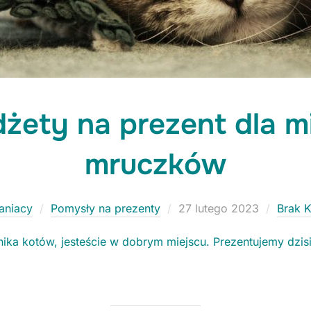
Niezbędne
Te ciasteczka
nie są
dżety na prezent dla m
opcjonalne. Są
konieczne do
funkcjonowania
mruczków
strony.
Statystyki
Posted
aniacy
Pomysły na prezenty
27 lutego 2023
Brak 
Potrzebujemy
on
tych
nika kotów, jesteście w dobrym miejscu. Prezentujemy dzis
ciasteczek, aby
stale polepszać
funkcjonalności
naszej strony.