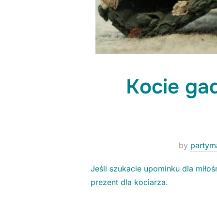
Kocie ga
by
partym
Jeśli szukacie upominku dla miłoś
prezent dla kociarza.