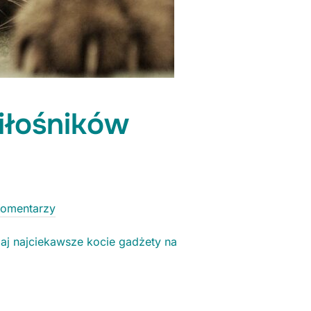
iłośników
Komentarzy
iaj najciekawsze kocie gadżety na