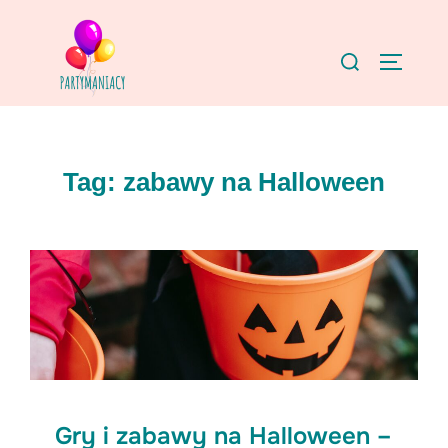
Skip
to
Search
TOGGLE
content
for:
Tag:
zabawy na Halloween
Gry i zabawy na Halloween –