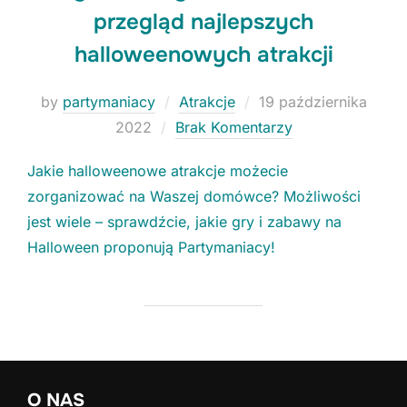
przegląd najlepszych
halloweenowych atrakcji
Niezbędne
Posted
by
partymaniacy
Atrakcje
19 października
Te ciasteczka
on
2022
Brak Komentarzy
nie są
opcjonalne. Są
konieczne do
Jakie halloweenowe atrakcje możecie
funkcjonowania
zorganizować na Waszej domówce? Możliwości
strony.
jest wiele – sprawdźcie, jakie gry i zabawy na
Halloween proponują Partymaniacy!
Statystyki
Potrzebujemy
tych
ciasteczek, aby
stale polepszać
funkcjonalności
naszej strony.
O NAS