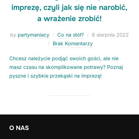
imprezę, czyli jak się nie narobić,
a wrażenie zrobić!
Niezbędne
Posted
by
partymaniacy
Co na stół?
8 sierpnia 2022
Te ciasteczka
on
Brak Komentarzy
nie są
opcjonalne. Są
konieczne do
Chcesz należycie podjąć swoich gości, ale nie
funkcjonowania
masz czasu na skomplikowane potrawy? Poznaj
strony.
pyszne i szybkie przekąski na imprezę!
Statystyki
Potrzebujemy
tych
ciasteczek, aby
stale polepszać
funkcjonalności
O NAS
naszej strony.