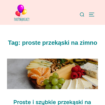
Skip
to
Search
TOGGLE
content
for:
Tag:
proste przekąski na zimno
Proste i szybkie przekąski na