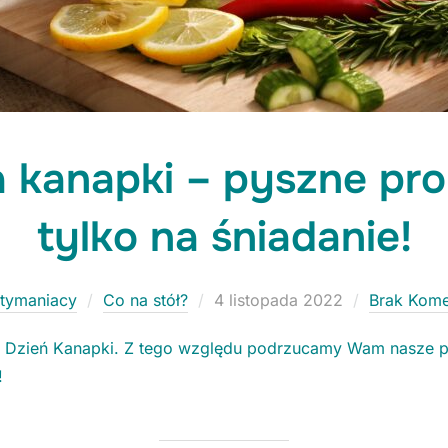
Niezbędne
Te ciasteczka
nie są
 kanapki – pyszne pro
opcjonalne. Są
konieczne do
funkcjonowania
tylko na śniadanie!
strony.
Statystyki
Posted
tymaniacy
Co na stół?
4 listopada 2022
Brak Kome
Potrzebujemy
on
tych
 Dzień Kanapki. Z tego względu podrzucamy Wam nasze po
ciasteczek, aby
!
stale polepszać
funkcjonalności
naszej strony.