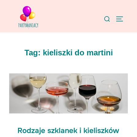
Skip
to
Search
TOGGLE
content
for:
Tag:
kieliszki do martini
Rodzaje szklanek i kieliszków