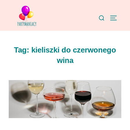
Skip
to
Search
TOGGLE
content
for:
Tag:
kieliszki do czerwonego
wina