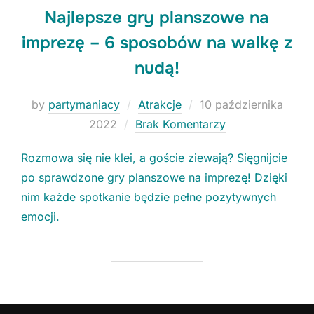
Najlepsze gry planszowe na
imprezę – 6 sposobów na walkę z
nudą!
Niezbędne
Te ciasteczka
Posted
nie są
by
partymaniacy
Atrakcje
10 października
opcjonalne. Są
on
2022
Brak Komentarzy
konieczne do
funkcjonowania
Rozmowa się nie klei, a goście ziewają? Sięgnijcie
strony.
po sprawdzone gry planszowe na imprezę! Dzięki
nim każde spotkanie będzie pełne pozytywnych
Statystyki
emocji.
Potrzebujemy
tych
ciasteczek, aby
stale polepszać
funkcjonalności
naszej strony.