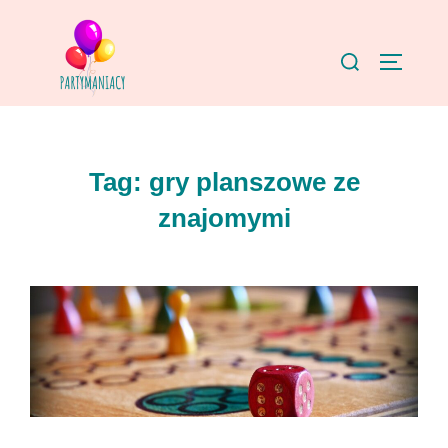
Skip
to
Search
TOGGLE
content
for:
Tag:
gry planszowe ze
znajomymi