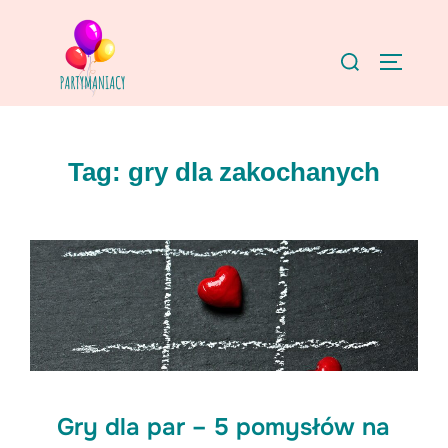
Skip
to
Search
TOGGLE
content
for:
Tag:
gry dla zakochanych
Gry dla par – 5 pomysłów na