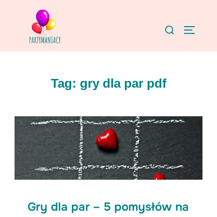
Skip
to
Search
TOGGLE
content
for:
Tag:
gry dla par pdf
Gry dla par – 5 pomysłów na