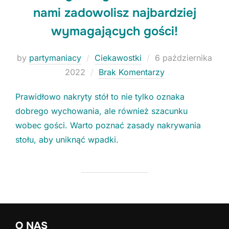
nami zadowolisz najbardziej
wymagających gości!
Niezbędne
Posted
by
partymaniacy
Ciekawostki
6 października
Te ciasteczka
on
2022
Brak Komentarzy
nie są
opcjonalne. Są
konieczne do
Prawidłowo nakryty stół to nie tylko oznaka
funkcjonowania
dobrego wychowania, ale również szacunku
strony.
wobec gości. Warto poznać zasady nakrywania
stołu, aby uniknąć wpadki.
Statystyki
Potrzebujemy
tych
ciasteczek, aby
stale polepszać
funkcjonalności
naszej strony.
O NAS