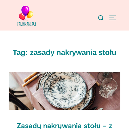
Skip
to
Search
TOGGLE
content
for:
Tag:
zasady nakrywania stołu
Zasady nakrywania stołu – z