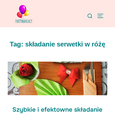
Skip
to
Search
TOGGLE
content
for:
Tag:
składanie serwetki w różę
Szybkie i efektowne składanie