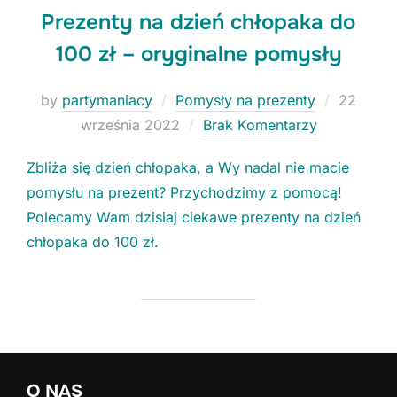
Prezenty na dzień chłopaka do
100 zł – oryginalne pomysły
Niezbędne
Posted
by
partymaniacy
Pomysły na prezenty
22
Te ciasteczka
on
września 2022
Brak Komentarzy
nie są
opcjonalne. Są
konieczne do
Zbliża się dzień chłopaka, a Wy nadal nie macie
funkcjonowania
pomysłu na prezent? Przychodzimy z pomocą!
strony.
Polecamy Wam dzisiaj ciekawe prezenty na dzień
chłopaka do 100 zł.
Statystyki
Potrzebujemy
tych
ciasteczek, aby
stale polepszać
funkcjonalności
naszej strony.
O NAS