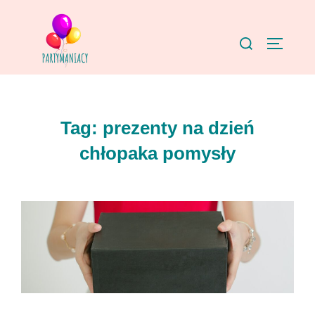
Skip
to
Search
TOGGLE
content
for:
Tag:
prezenty na dzień
chłopaka pomysły