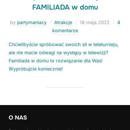
FAMILIADA w domu
Posted
by
partymaniacy
Atrakcje
18 maja 2022
4
on
komentarze
Niezbędne
Te ciasteczka
nie są
Chcielibyście spróbować swoich sił w teleturnieju,
opcjonalne. Są
ale nie macie odwagi na występy w telewizji?
konieczne do
funkcjonowania
Familiada w domu to rozwiązanie dla Was!
strony.
Wypróbujcie koniecznie!
Statystyki
Potrzebujemy
tych
ciasteczek, aby
stale polepszać
funkcjonalności
O NAS
naszej strony.