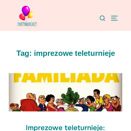
Skip
to
Search
TOGGLE
content
for:
Tag:
imprezowe teleturnieje
Imprezowe teleturnieje: