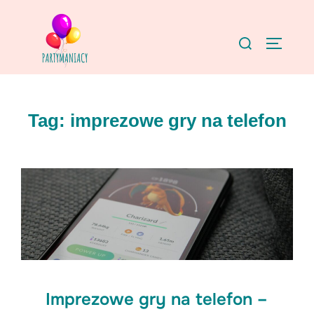
Skip
to
Search
TOGGLE
content
for:
Tag:
imprezowe gry na telefon
Imprezowe gry na telefon –