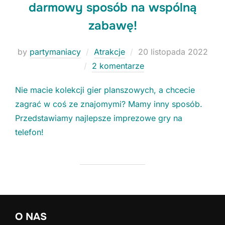
darmowy sposób na wspólną
zabawę!
Posted
by
partymaniacy
Atrakcje
20 listopada 2022
Niezbędne
Te ciasteczka
on
2 komentarze
nie są
opcjonalne. Są
Nie macie kolekcji gier planszowych, a chcecie
konieczne do
zagrać w coś ze znajomymi? Mamy inny sposób.
funkcjonowania
strony.
Przedstawiamy najlepsze imprezowe gry na
telefon!
Statystyki
Potrzebujemy
tych
ciasteczek, aby
stale polepszać
funkcjonalności
naszej strony.
O NAS