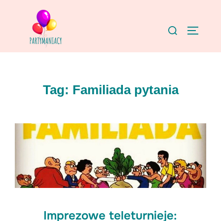
Skip
to
Search
TOGGLE
content
for:
Tag:
Familiada pytania
Imprezowe teleturnieje: