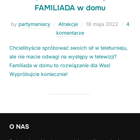
FAMILIADA w domu
Posted
by
partymaniacy
Atrakcje
18 maja 2022
4
on
komentarze
Niezbędne
Te ciasteczka
nie są
Chcielibyście spróbować swoich sił w teleturnieju,
opcjonalne. Są
ale nie macie odwagi na występy w telewizji?
konieczne do
funkcjonowania
Familiada w domu to rozwiązanie dla Was!
strony.
Wypróbujcie koniecznie!
Statystyki
Potrzebujemy
tych
ciasteczek, aby
stale polepszać
funkcjonalności
O NAS
naszej strony.