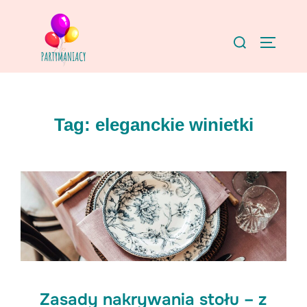
Skip
to
Search
TOGGLE
content
for:
Tag:
eleganckie winietki
Zasady nakrywania stołu – z