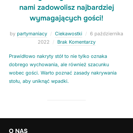
nami zadowolisz najbardziej
wymagających gości!
Niezbędne
Posted
by
partymaniacy
Ciekawostki
6 października
Te ciasteczka
on
2022
Brak Komentarzy
nie są
opcjonalne. Są
konieczne do
Prawidłowo nakryty stół to nie tylko oznaka
funkcjonowania
dobrego wychowania, ale również szacunku
strony.
wobec gości. Warto poznać zasady nakrywania
stołu, aby uniknąć wpadki.
Statystyki
Potrzebujemy
tych
ciasteczek, aby
stale polepszać
funkcjonalności
naszej strony.
O NAS